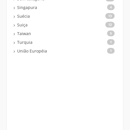
Singapura
4
Suécia
13
Suiça
12
Taiwan
5
Turquia
1
União Européia
1