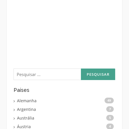
Pesquisar
por:
Países
Alemanha
49
Argentina
7
Austrália
5
Áustria
4