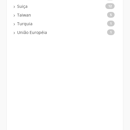
Suiça
12
Taiwan
5
Turquia
1
União Européia
1