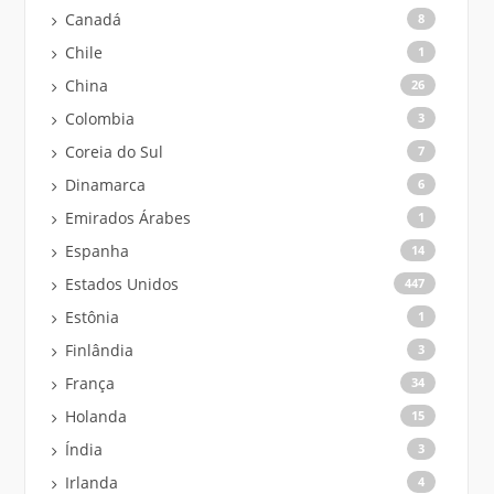
Canadá
8
Chile
1
China
26
Colombia
3
Coreia do Sul
7
Dinamarca
6
Emirados Árabes
1
Espanha
14
Estados Unidos
447
Estônia
1
Finlândia
3
França
34
Holanda
15
Índia
3
Irlanda
4