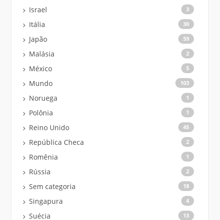
Israel
3
Itália
30
Japão
59
Malásia
2
México
5
Mundo
103
Noruega
1
Polônia
1
Reino Unido
45
República Checa
2
Romênia
1
Rússia
2
Sem categoria
18
Singapura
4
Suécia
13