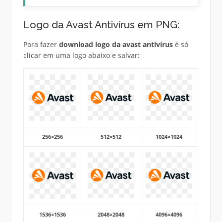
Logo da Avast Antivírus em PNG:
Para fazer
download logo da avast antivírus
é só
clicar em uma logo abaixo e salvar:
256×256
512×512
1024×1024
1536×1536
2048×2048
4096×4096