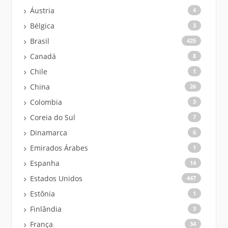
Áustria
4
Bélgica
3
Brasil
425
Canadá
8
Chile
1
China
26
Colombia
3
Coreia do Sul
7
Dinamarca
6
Emirados Árabes
1
Espanha
14
Estados Unidos
447
Estônia
1
Finlândia
3
França
34