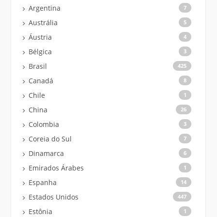
Argentina
7
Austrália
5
Áustria
4
Bélgica
3
Brasil
425
Canadá
8
Chile
1
China
26
Colombia
3
Coreia do Sul
7
Dinamarca
6
Emirados Árabes
1
Espanha
14
Estados Unidos
447
Estônia
1