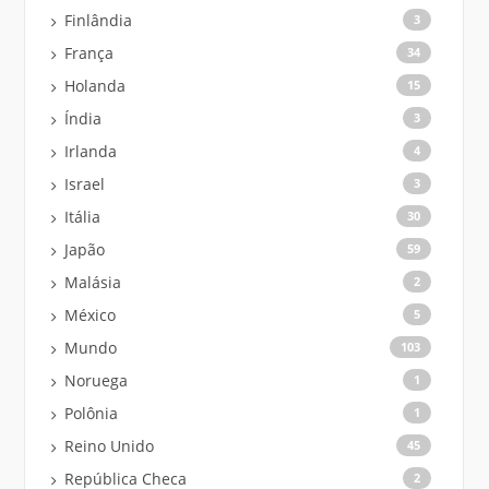
Finlândia
3
França
34
Holanda
15
Índia
3
Irlanda
4
Israel
3
Itália
30
Japão
59
Malásia
2
México
5
Mundo
103
Noruega
1
Polônia
1
Reino Unido
45
República Checa
2