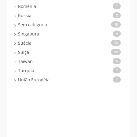
Romênia
1
Rússia
2
Sem categoria
18
Singapura
4
Suécia
13
Suiça
12
Taiwan
5
Turquia
1
União Européia
1