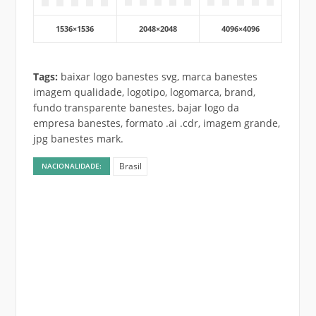
1536×1536
2048×2048
4096×4096
Tags:
baixar logo banestes svg, marca banestes
imagem qualidade, logotipo, logomarca, brand,
fundo transparente banestes, bajar logo da
empresa banestes, formato .ai .cdr, imagem grande,
jpg banestes mark.
Brasil
NACIONALIDADE: