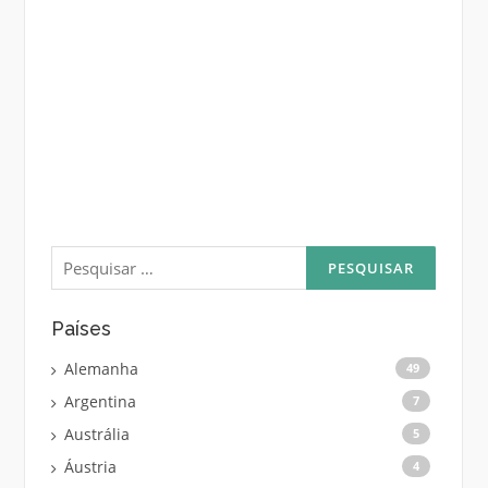
Pesquisar
por:
Países
Alemanha
49
Argentina
7
Austrália
5
Áustria
4