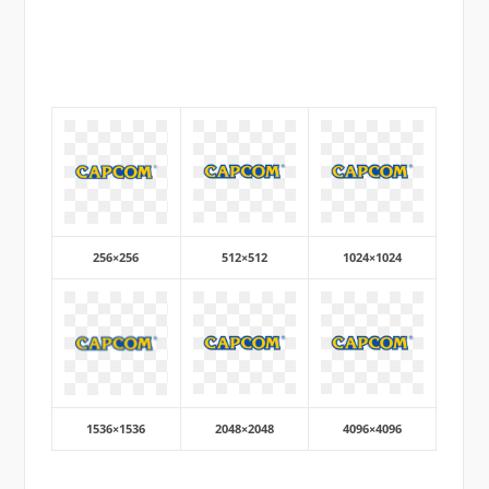
256×256
512×512
1024×1024
1536×1536
2048×2048
4096×4096