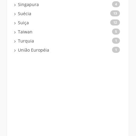
Singapura
4
Suécia
13
Suiça
12
Taiwan
5
Turquia
1
União Européia
1