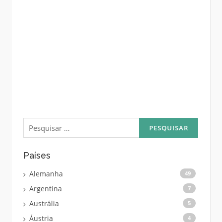
Pesquisar
por:
Países
Alemanha
49
Argentina
7
Austrália
5
Áustria
4