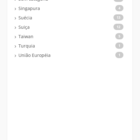
Singapura
4
Suécia
13
Suiça
12
Taiwan
5
Turquia
1
União Européia
1