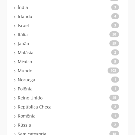
Índia
3
Irlanda
4
Israel
3
Itália
30
Japão
59
Malásia
2
México
5
Mundo
103
Noruega
1
Polônia
1
Reino Unido
45
República Checa
2
Romênia
1
Rússia
2
Sem categoria
18