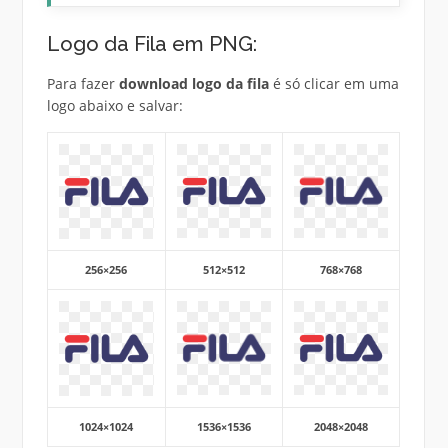
Logo da Fila em PNG:
Para fazer
download logo da fila
é só clicar em uma
logo abaixo e salvar:
256×256
512×512
768×768
1024×1024
1536×1536
2048×2048