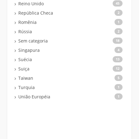
Reino Unido
45
República Checa
2
Romênia
1
Rússia
2
Sem categoria
18
Singapura
4
Suécia
13
Suiça
12
Taiwan
5
Turquia
1
União Européia
1