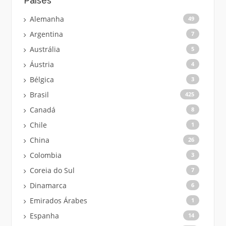
Países
Alemanha
49
Argentina
7
Austrália
5
Áustria
4
Bélgica
3
Brasil
425
Canadá
8
Chile
1
China
26
Colombia
3
Coreia do Sul
7
Dinamarca
6
Emirados Árabes
1
Espanha
14