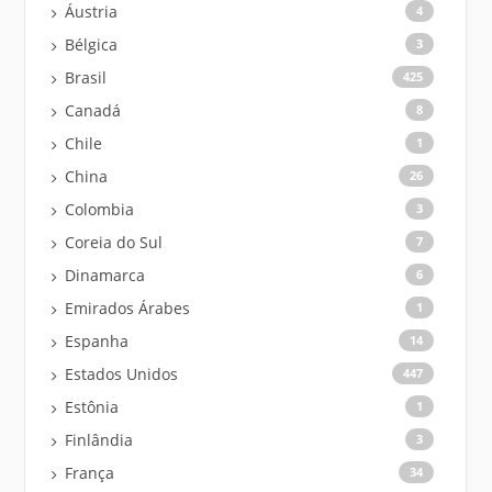
Áustria
4
Bélgica
3
Brasil
425
Canadá
8
Chile
1
China
26
Colombia
3
Coreia do Sul
7
Dinamarca
6
Emirados Árabes
1
Espanha
14
Estados Unidos
447
Estônia
1
Finlândia
3
França
34