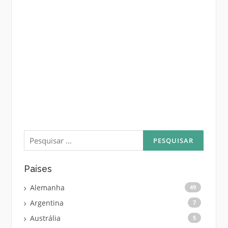
Pesquisar
por:
Países
Alemanha
49
Argentina
7
Austrália
5