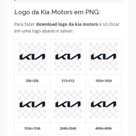
Logo da Kia Motors em PNG:
Para fazer
download logo da kia motors
é só clicar
em uma logo abaixo e salvar:
256×256
512×512
1024×1024
1536×1536
2048×2048
4096×4096