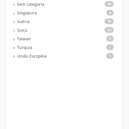
Sem categoria
18
Singapura
4
Suécia
13
Suiça
12
Taiwan
5
Turquia
1
União Européia
1