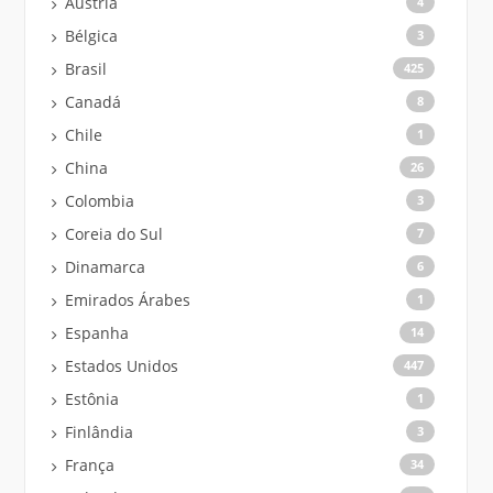
Áustria
4
Bélgica
3
Brasil
425
Canadá
8
Chile
1
China
26
Colombia
3
Coreia do Sul
7
Dinamarca
6
Emirados Árabes
1
Espanha
14
Estados Unidos
447
Estônia
1
Finlândia
3
França
34