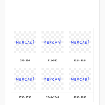
256×256
512×512
1024×1024
1536×1536
2048×2048
4096×4096