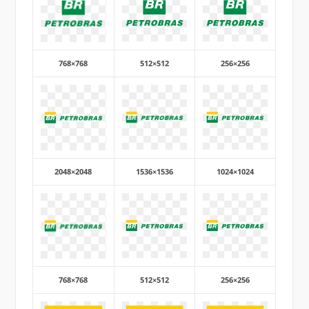
768×768
512×512
256×256
2048×2048
1536×1536
1024×1024
768×768
512×512
256×256