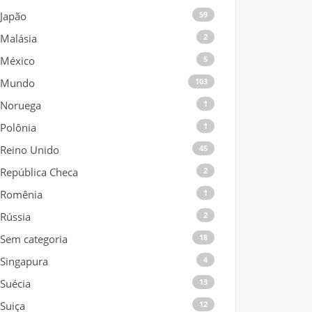
Japão
59
Malásia
2
México
5
Mundo
103
Noruega
1
Polônia
1
Reino Unido
45
República Checa
2
Romênia
1
Rússia
2
Sem categoria
18
Singapura
4
Suécia
13
Suiça
12