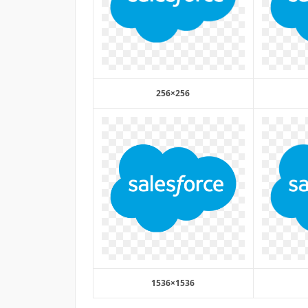
256×256
1536×1536