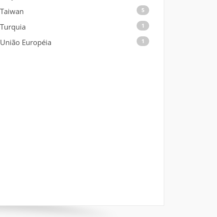
Taiwan
5
Turquia
1
União Européia
1