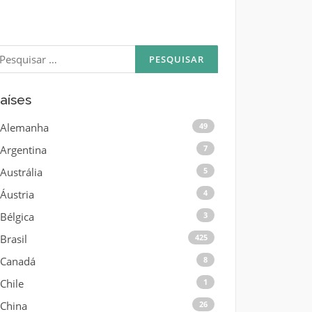
esquisar
or:
aíses
Alemanha
49
Argentina
7
Austrália
5
Áustria
4
Bélgica
3
Brasil
425
Canadá
8
Chile
1
China
26