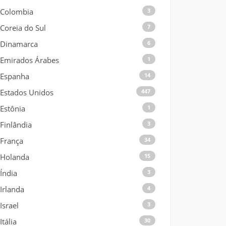
Colombia
3
Coreia do Sul
7
Dinamarca
6
Emirados Árabes
1
Espanha
14
Estados Unidos
447
Estônia
1
Finlândia
3
França
34
Holanda
15
Índia
3
Irlanda
4
Israel
3
Itália
30