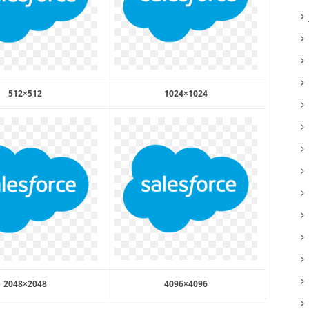
512×512
1024×1024
2048×2048
4096×4096