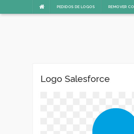
Pular
PEDIDOS DE LOGOS
REMOVER C
para
o
conteúdo
Logo Salesforce