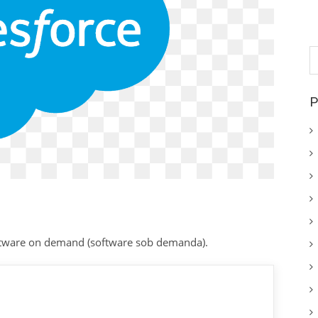
P
p
P
tware on demand (software sob demanda).