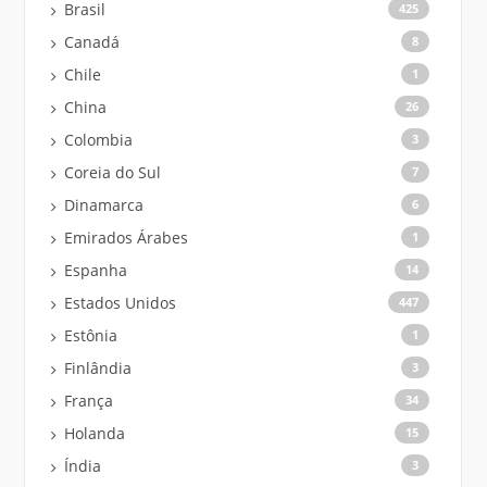
Brasil
425
Canadá
8
Chile
1
China
26
Colombia
3
Coreia do Sul
7
Dinamarca
6
Emirados Árabes
1
Espanha
14
Estados Unidos
447
Estônia
1
Finlândia
3
França
34
Holanda
15
Índia
3