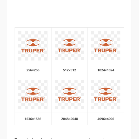
256×256
512×512
1024×1024
1536×1536
2048×2048
4096×4096