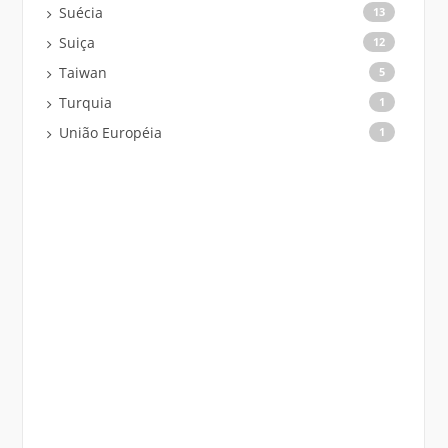
Suécia
13
Suiça
12
Taiwan
5
Turquia
1
União Européia
1