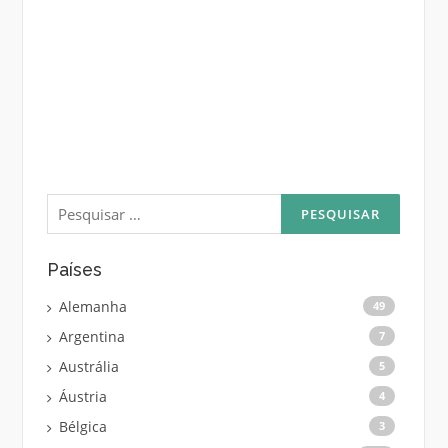
Pesquisar
por:
Países
Alemanha
49
Argentina
7
Austrália
5
Áustria
4
Bélgica
3