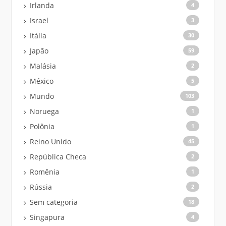
Irlanda
4
Israel
3
Itália
30
Japão
59
Malásia
2
México
5
Mundo
103
Noruega
1
Polônia
1
Reino Unido
45
República Checa
2
Romênia
1
Rússia
2
Sem categoria
18
Singapura
4